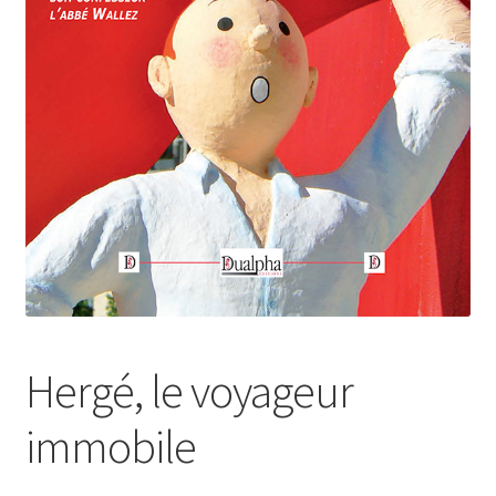
Login Customizer
Newsletter
Nous Contacter
Panier
Politique de confidentialité et cookies
Qui sommes-nous ?
Soutien à Philippe Randa
Suivi de la Commande
Hergé, le voyageur
immobile