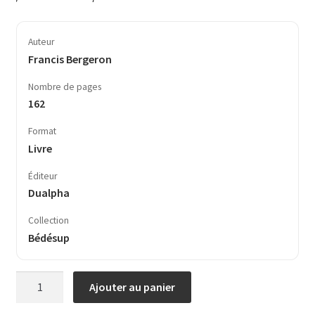
Auteur
Francis Bergeron
Nombre de pages
162
Format
Livre
Éditeur
Dualpha
Collection
Bédésup
quantité
Ajouter au panier
de
Hergé,