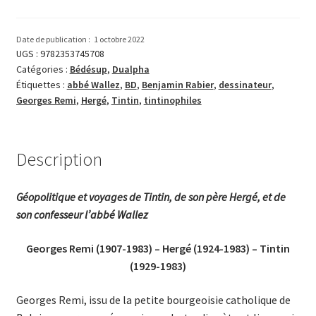
le
voyageur
Date de publication :
1 octobre 2022
immobile
UGS :
9782353745708
Catégories :
Bédésup
,
Dualpha
Étiquettes :
abbé Wallez
,
BD
,
Benjamin Rabier
,
dessinateur
,
Georges Remi
,
Hergé
,
Tintin
,
tintinophiles
Description
Géopolitique et voyages de Tintin, de son père Hergé, et de
son confesseur l’abbé Wallez
Georges Remi (1907-1983) – Hergé (1924-1983) – Tintin
(1929-1983)
Georges Remi, issu de la petite bourgeoisie catholique de