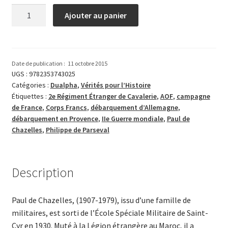
quantité
Ajouter au panier
de
Paul
de
Chazelles,
Date de publication :
11 octobre 2015
le
UGS :
9782353743025
Catégories :
Dualpha
,
Vérités pour l’Histoire
général
Étiquettes :
2e Régiment Étranger de Cavalerie
,
AOF
,
campagne
oublié
de France
,
Corps Francs
,
débarquement d’Allemagne
,
débarquement en Provence
,
IIe Guerre mondiale
,
Paul de
Chazelles
,
Philippe de Parseval
Description
Paul de Chazelles, (1907-1979), issu d’une famille de
militaires, est sorti de l’École Spéciale Militaire de Saint-
Cyr en 1930. Muté à la Légion étrangère au Maroc, il a