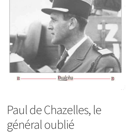
Login Customizer
Newsletter
Nous Contacter
Panier
Politique de confidentialité et cookies
Qui sommes-nous ?
Soutien à Philippe Randa
Suivi de la Commande
Paul de Chazelles, le
général oublié