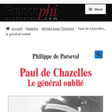
Aller
Aller
Menu
à
au
la
contenu
navigation
Accueil
Accueil
Dualpha
Vérités pour l’Histoire
Paul de Chazelles,
le général oublié
Accueil
Caisse
Compte
🔍
Conditions de Vente
Connection
Enregistrement
Listes d’Envies
Livres de Peter Randa
Livres de Philippe Randa