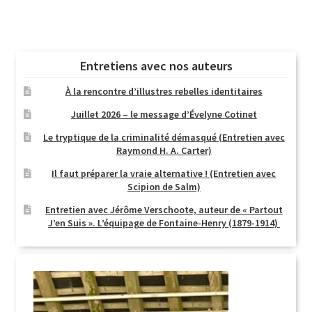
Entretiens avec nos auteurs
À la rencontre d’illustres rebelles identitaires
Juillet 2026 – le message d’Évelyne Cotinet
Le tryptique de la criminalité démasqué (Entretien avec
Raymond H. A. Carter)
Il faut préparer la vraie alternative ! (Entretien avec
Scipion de Salm)
Entretien avec Jérôme Verschoote, auteur de « Partout
J’en Suis ». L’équipage de Fontaine-Henry (1879-1914)