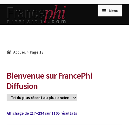
Aller
Aller
Menu
à
au
la
contenu
navigation
Accueil
Accueil
Caisse
Accueil
Page 13
Compte
Conditions de Vente
Bienvenue sur FrancePhi
Connection
Diffusion
Enregistrement
Listes d’Envies
Trié
Affichage de 217–234 sur 1105 résultats
Livres de Peter Randa
du
Livres de Philippe Randa
plus