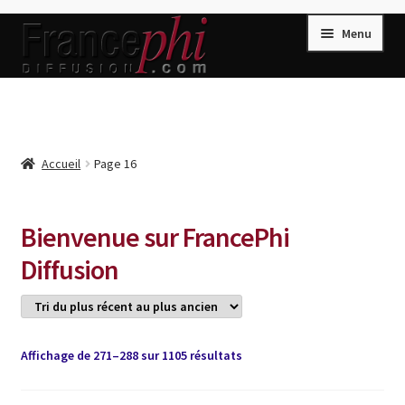
Aller
Aller
Menu
à
au
la
contenu
navigation
Accueil
Accueil
Caisse
Accueil
Page 16
Compte
Conditions de Vente
Bienvenue sur FrancePhi
Connection
Diffusion
Enregistrement
Listes d’Envies
Trié
Affichage de 271–288 sur 1105 résultats
Livres de Peter Randa
du
Livres de Philippe Randa
plus