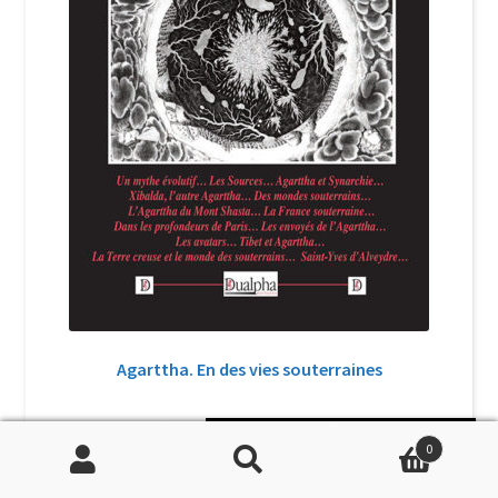
Agarttha. En des vies souterraines
Soutenir Philippe Randa
37,00
€
0
TTC
Recherche
Recherche