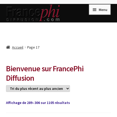
Aller
Aller
Menu
à
au
la
contenu
navigation
Accueil
Accueil
Caisse
Accueil
Page 17
Compte
Conditions de Vente
Bienvenue sur FrancePhi
Connection
Diffusion
Enregistrement
Listes d’Envies
Trié
Affichage de 289–306 sur 1105 résultats
Livres de Peter Randa
du
Livres de Philippe Randa
plus