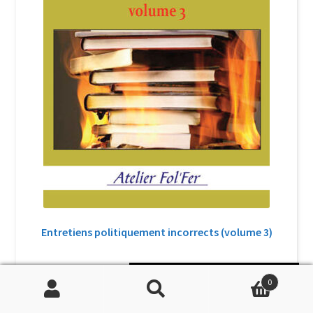
Entretiens politiquement incorrects (volume 3)
Soutenir Philippe Randa
37,00
€
0
TTC
Recherche
Recherche