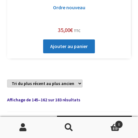
Ordre nouveau
35,00
€
TTC
Ajouter au panier
Trié
Affichage de 145–162 sur 183 résultats
du
plus
récent
1
2
3
…
6
7
8
9
10
11
Soutenir Philippe Randa
0
au
Recherche
Recherche
plus