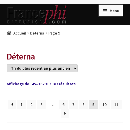
Aller
Aller
Menu
à
au
la
contenu
navigation
Accueil
Accueil
Déterna
Page 9
Accueil
Caisse
Déterna
Compte
Conditions de Vente
Connection
Trié
Affichage de 145–162 sur 183 résultats
du
Enregistrement
plus
récent
1
2
3
…
6
7
8
9
10
11
Listes d’Envies
au
plus
Livres de Peter Randa
ancien
Livres de Philippe Randa