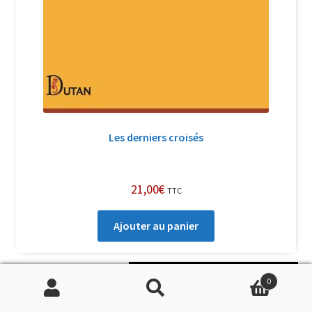
Les derniers croisés
21,00
€
TTC
Ajouter au panier
Soutenir Philippe Randa
0
Recherche
Recherche