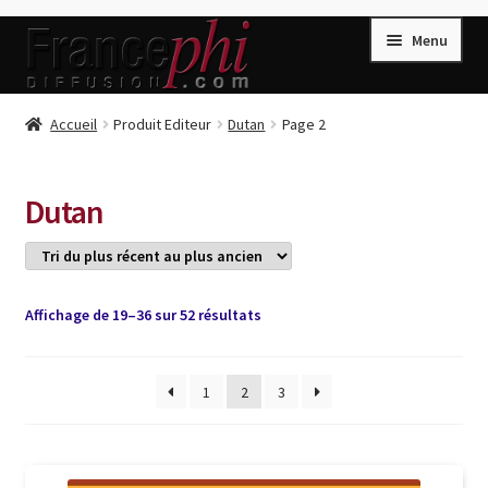
Aller
Aller
Menu
à
au
la
contenu
navigation
Accueil
Accueil
Produit Editeur
Dutan
Page 2
Accueil
Caisse
Dutan
Compte
Conditions de Vente
Connection
Trié
Affichage de 19–36 sur 52 résultats
du
Enregistrement
plus
récent
1
2
3
Listes d’Envies
au
plus
Livres de Peter Randa
ancien
Livres de Philippe Randa