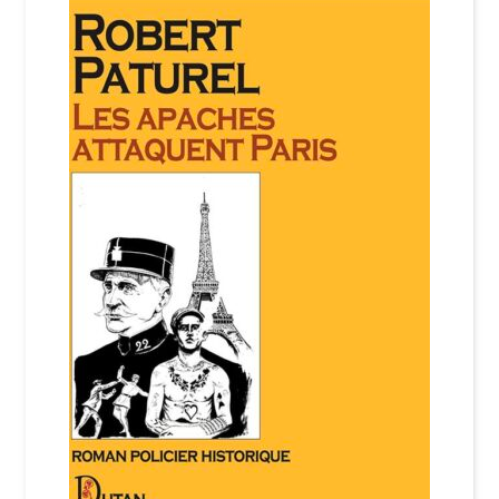
Login Customizer
Newsletter
Nous Contacter
Panier
Politique de confidentialité et cookies
Qui sommes-nous ?
Soutien à Philippe Randa
Suivi de la Commande