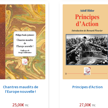
Chantres maudits de
Principes d’Action
l’Europe nouvelle !
25,00
€
27,00
€
TTC
TTC