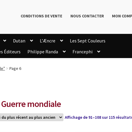
CONDITIONS DE VENTE
NOUS CONTACTER
MON COM
Dutan
L’Æncre
Les Sept Couleurs
es Éditeurs
Philippe Randa
Francephi
onditions de Vente
Connection
Enregistrement
le”
Page 6
Livres de Philippe Randa
Login Customizer
Newsletter
onfidentialité et cookies
Qui sommes-nous ?
mmande
e Guerre mondiale
Affichage de 91–108 sur 115 résultat