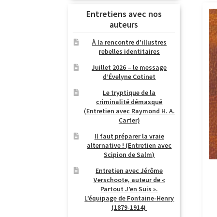
Entretiens avec nos
auteurs
À la rencontre d’illustres
rebelles identitaires
Juillet 2026 – le message
d’Évelyne Cotinet
Le tryptique de la
criminalité démasqué
(Entretien avec Raymond H. A.
Carter)
Il faut préparer la vraie
alternative ! (Entretien avec
Scipion de Salm)
Entretien avec Jérôme
Verschoote, auteur de «
Partout J’en Suis ».
L’équipage de Fontaine-Henry
(1879-1914)