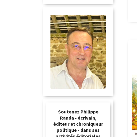
Soutenez Philippe
Randa - écrivain,
éditeur et chroniqueur
politique - dans ses
activités éditoriales