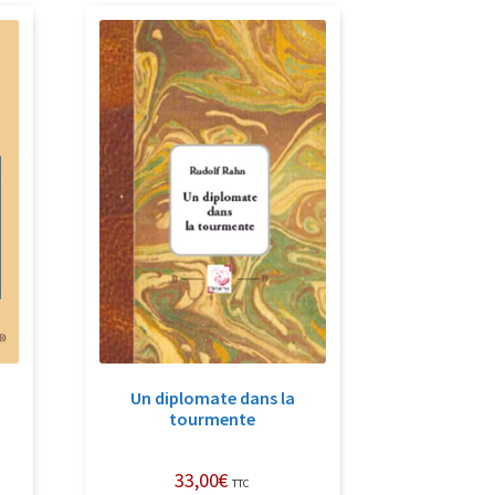
récent
au
plus
ancien
Un diplomate dans la
tourmente
33,00
€
TTC