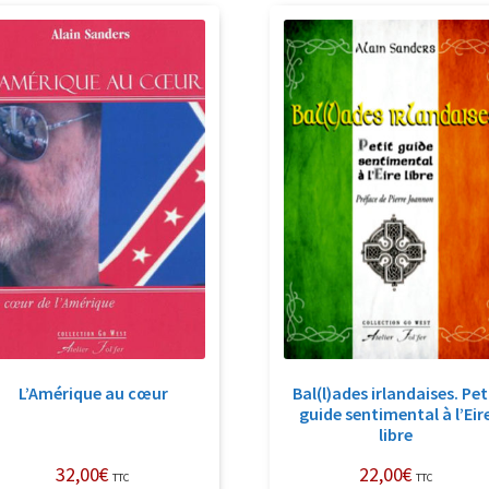
r
a
p
a
L’Amérique au cœur
Bal(l)ades irlandaises. Pet
guide sentimental à l’Eir
libre
32,00
€
22,00
€
TTC
TTC