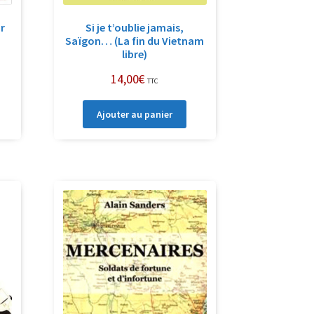
r
Si je t’oublie jamais,
Saïgon… (La fin du Vietnam
libre)
14,00
€
TTC
Ajouter au panier