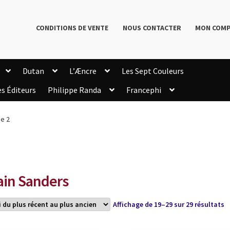
CONDITIONS DE VENTE
NOUS CONTACTER
MON COM
Dutan
L’Æncre
Les Sept Couleurs
es Éditeurs
Philippe Randa
Francephi
onditions de Vente
Connection
Enregistrement
e 2
Livres de Philippe Randa
Login Customizer
Newsletter
onfidentialité et cookies
Qui sommes-nous ?
mmande
ain Sanders
Tr
Affichage de 19–29 sur 29 résultats
d
p