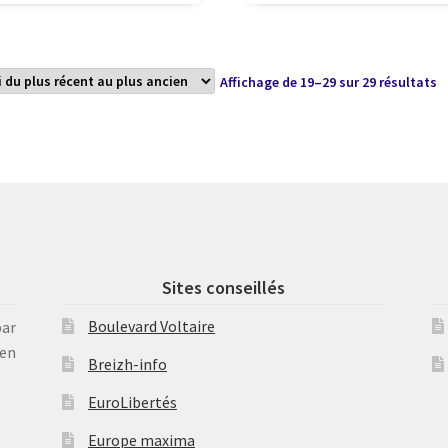
Tr
Affichage de 19–29 sur 29 résultats
d
p
r
a
p
a
Sites conseillés
Boulevard Voltaire
par
en
Breizh-info
EuroLibertés
Europe maxima