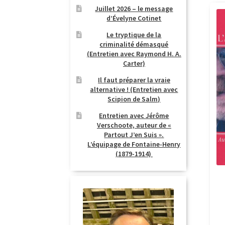
Juillet 2026 – le message
d’Évelyne Cotinet
Le tryptique de la
criminalité démasqué
(Entretien avec Raymond H. A.
Carter)
Il faut préparer la vraie
alternative ! (Entretien avec
Scipion de Salm)
Entretien avec Jérôme
Verschoote, auteur de «
Partout J’en Suis ».
L’équipage de Fontaine-Henry
(1879-1914)