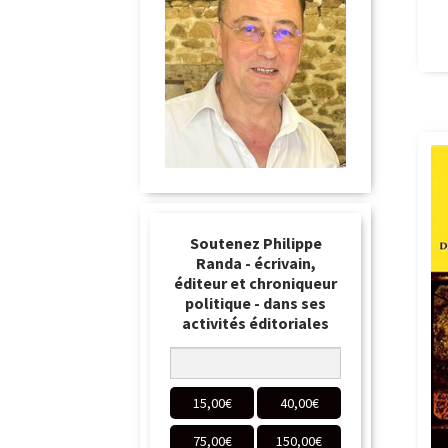
Soutenez Philippe
Randa - écrivain,
éditeur et chroniqueur
politique - dans ses
activités éditoriales
15,00
€
40,00
€
75,00
€
150,00
€