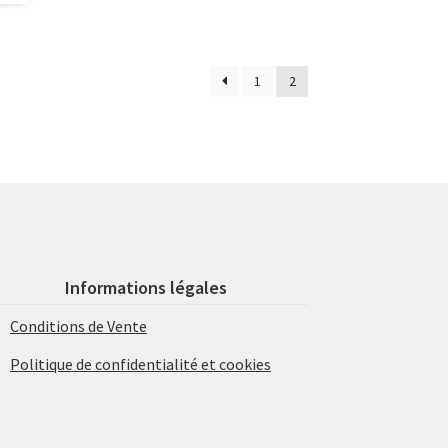
ié
1
2
u
lus
écent
u
lus
ncien
Informations légales
Conditions de Vente
Politique de confidentialité et cookies