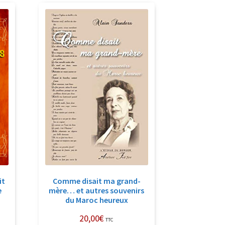
écent
u
lus
ncien
it
Comme disait ma grand-
e
mère… et autres souvenirs
du Maroc heureux
20,00
€
TTC