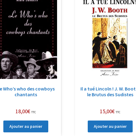
e Who’s who des cowboys
Il a tué Lincoln ! J. W. Boo
chantants
le Brutus des Sudistes
18,00
€
15,00
€
TTC
TTC
Ajouter au panier
Ajouter au panier