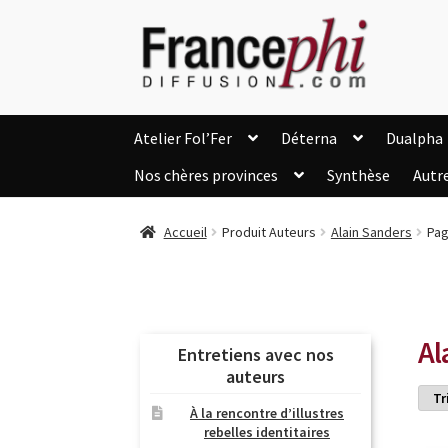
Aller
Aller
à
au
la
contenu
navigation
Atelier Fol’Fer
Déterna
Dualpha
Nos chères provinces
Synthèse
Autr
Accueil
Accueil
Caisse
Compte
C
Accueil
Produit Auteurs
Alain Sanders
Pag
Listes d’Envies
Livres de Peter Randa
Nous Contacter
Panier
Politique de c
Soutien à Philippe Randa
Suivi de la Co
Al
Entretiens avec nos
auteurs
À la rencontre d’illustres
rebelles identitaires