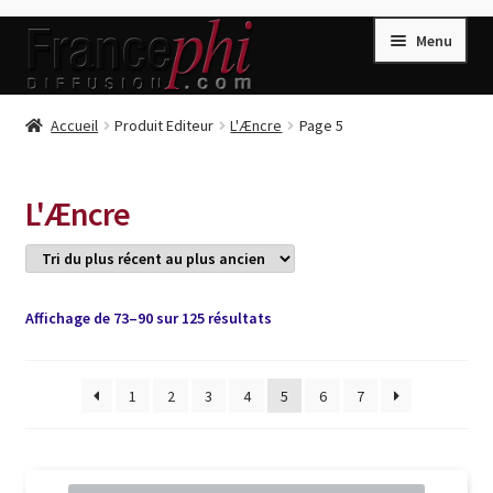
Aller
Aller
Menu
à
au
la
contenu
navigation
Accueil
Accueil
Produit Editeur
L'Æncre
Page 5
Accueil
Caisse
L'Æncre
Compte
Conditions de Vente
Connection
Trié
Affichage de 73–90 sur 125 résultats
du
Enregistrement
plus
récent
1
2
3
4
5
6
7
Listes d’Envies
au
plus
Livres de Peter Randa
ancien
Livres de Philippe Randa