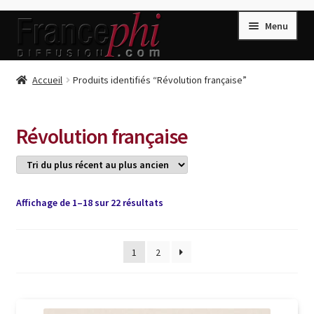
Aller
Aller
Menu
à
au
la
contenu
navigation
Accueil
Accueil
Produits identifiés “Révolution française”
Accueil
Caisse
Révolution française
Compte
Conditions de Vente
Connection
Trié
Affichage de 1–18 sur 22 résultats
du
Enregistrement
plus
récent
1
2
Listes d’Envies
au
plus
Livres de Peter Randa
ancien
Livres de Philippe Randa