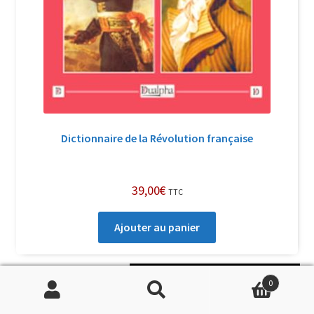
Dictionnaire de la Révolution française
39,00
€
TTC
Ajouter au panier
Soutenir Philippe Randa
0
Recherche
Recherche