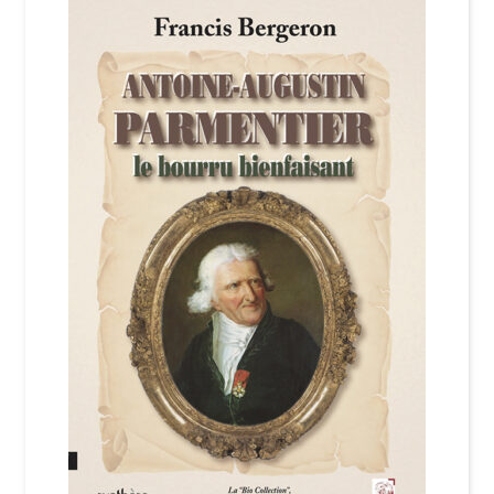
Login Customizer
Newsletter
Nous Contacter
Panier
Politique de confidentialité et cookies
Qui sommes-nous ?
Soutien à Philippe Randa
Suivi de la Commande