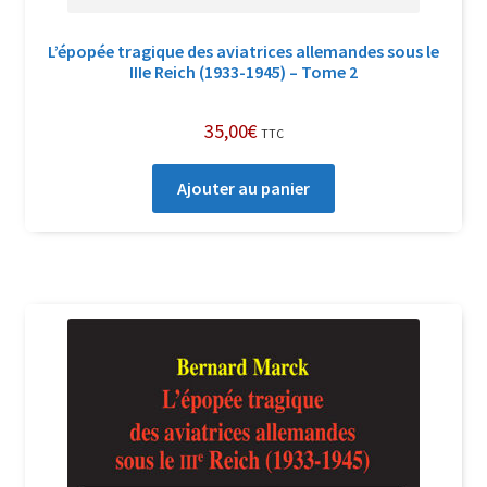
L’épopée tragique des aviatrices allemandes sous le
IIIe Reich (1933-1945) – Tome 2
35,00
€
TTC
Ajouter au panier