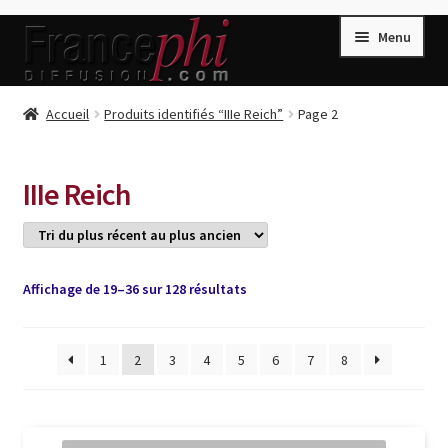
Aller
Aller
Menu
à
au
la
contenu
navigation
Accueil
Accueil
Produits identifiés “IIIe Reich”
Page 2
Accueil
Caisse
IIIe Reich
Compte
Conditions de Vente
Connection
Trié
Affichage de 19–36 sur 128 résultats
du
Enregistrement
plus
récent
1
2
3
4
5
6
7
8
Listes d’Envies
au
plus
Livres de Peter Randa
ancien
Livres de Philippe Randa