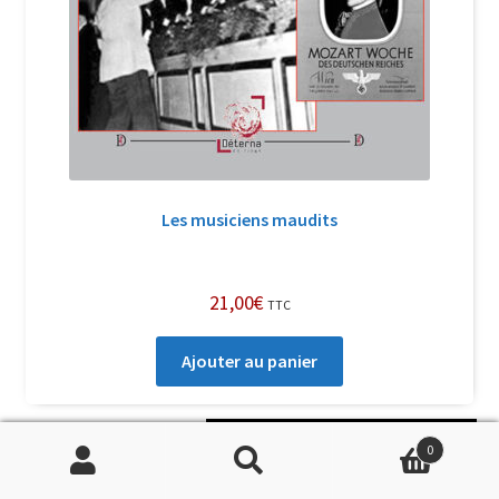
Les musiciens maudits
21,00
€
TTC
Ajouter au panier
Soutenir Philippe Randa
0
Recherche
Recherche