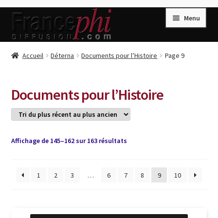
Aller
Aller
Menu
à
au
la
contenu
navigation
Accueil
Accueil
Déterna
Documents pour l’Histoire
Page 9
Accueil
Caisse
Documents pour l’Histoire
Compte
Conditions de Vente
Connection
Trié
Affichage de 145–162 sur 163 résultats
du
Enregistrement
plus
récent
1
2
3
…
6
7
8
9
10
Listes d’Envies
au
plus
Livres de Peter Randa
ancien
Livres de Philippe Randa