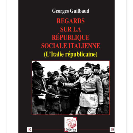
Login Customizer
Newsletter
Nous Contacter
Panier
Politique de confidentialité et cookies
Qui sommes-nous ?
Soutien à Philippe Randa
Suivi de la Commande