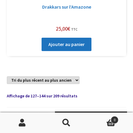
Drakkars sur l’Amazone
25,00
€
TTC
Ajouter au panier
Trié
Affichage de 127–144 sur 209 résultats
du
plus
récent
1
2
3
…
5
6
7
8
9
10
Soutenir Philippe Randa
0
au
11
12
Recherche
Recherche
plus