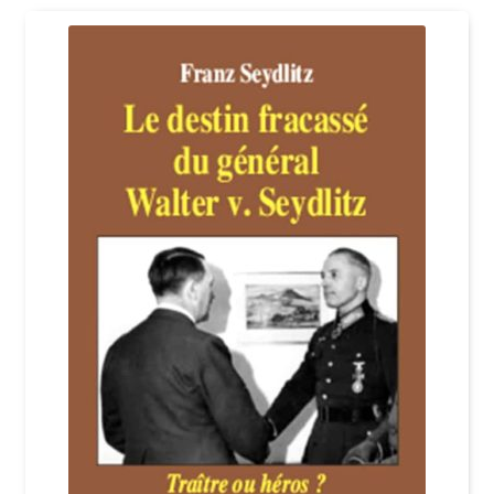
Login Customizer
Newsletter
Nous Contacter
Panier
Politique de confidentialité et cookies
Qui sommes-nous ?
Soutien à Philippe Randa
Suivi de la Commande