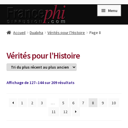
Aller
Aller
Menu
à
au
la
contenu
navigation
Accueil
Accueil
Dualpha
Vérités pour l’Histoire
Page 8
Accueil
Caisse
Vérités pour l’Histoire
Compte
Conditions de Vente
Connection
Trié
Affichage de 127–144 sur 209 résultats
du
Enregistrement
plus
récent
1
2
3
…
5
6
7
8
9
10
Listes d’Envies
au
11
12
plus
Livres de Peter Randa
ancien
Livres de Philippe Randa