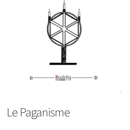
Login Customizer
Newsletter
Nous Contacter
Panier
Politique de confidentialité et cookies
Qui sommes-nous ?
Soutien à Philippe Randa
Suivi de la Commande
­­­Le Paganisme