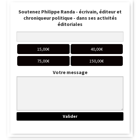
Soutenez Philippe Randa - écrivain, éditeur et
chroniqueur politique - dans ses activités
éditoriales
15,00
€
40,00
€
75,00
€
150,00
€
Votre message